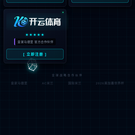
2026年云南milantiyu运输招投标上网材料
2026年云南milantiyu运输招投标上网材料
2026-06-04
2026-06-04
海南天然橡胶产业集团股份有限公司森林监测报告摘要
海南天然橡胶产业集团股份有限公司森林监测报告摘要
2026-04-30
2026-04-30
海南天然橡胶产业集团股份有限公司森林经营方案摘要
海南天然橡胶产业集团股份有限公司森林经营方案摘要
2026-04-30
2026-04-30
国企现房火热招租｜黄金地段、周边配套齐全、交通便
利、高品质办公首选