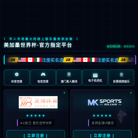
公示公告
notice
首页
Home
>
公示公告
notice
云南milantiyu橡胶产业有限公司2026年橡胶产品运输中
标公告
云南milantiyu橡胶产业有限公司2026年橡胶产品运输中标公告
2026-06-23
2026-06-23
云南milantiyu2026年橡胶产品运输招标 中标候选人公示
云南milantiyu2026年橡胶产品运输招标 中标候选人公示
2026-06-17
2026-06-17