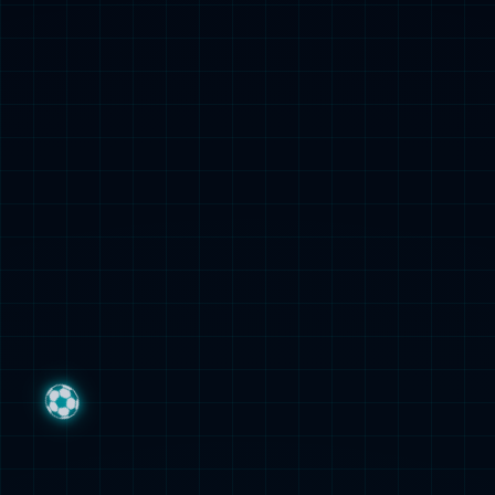
milantiyu位于海口市龙华区海秀中路71号milantiyu广场写字楼A座8楼火热
招租中，该层总面积为1638.68㎡，已含基础装修，可整租或分租，租金租
期可面议，现诚邀广大有识之士前来入驻，把握时代商机！
2025-08-15
2025-08-15
云南milantiyu橡胶产业有限公司2025年橡胶产品运输中
标公告
云南milantiyu橡胶产业有限公司2025年橡胶产品运输中标公告
2025-06-17
2025-06-17
云南milantiyu橡胶产业有限公司2025年橡胶产品运输招
标中标候选人公示
云南milantiyu橡胶产业有限公司2025年橡胶产品运输招标中标候选人公
示.pdf​
2025-06-13
2025-06-13